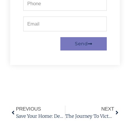
Send
PREVIOUS
NEXT
Save Your Home: Debunking The Myths Of Loan Modification And Its Benefits
The Journey To Victory Is Most Important.