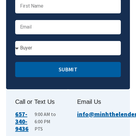
SUBMIT
Call or Text Us
Email Us
657-
info@minhthelender.
9:00 AM to
340-
6:00 PM
9436
PTS